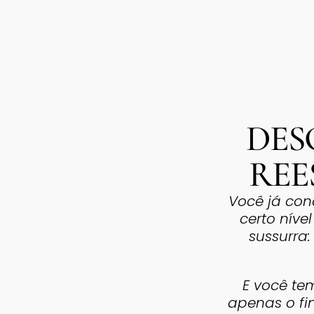
DES
REE
Você já con
certo níve
sussurra:
E você te
apenas o fi